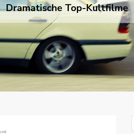
Dramatische Top-Kultfilme
S
f
ILME