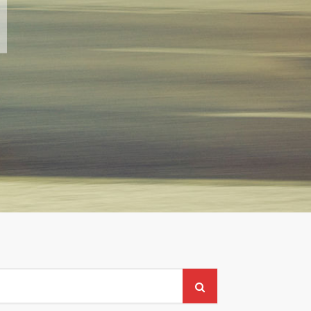
earch
or: