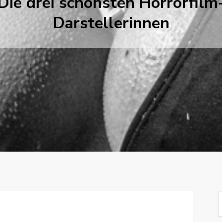
Die drei schönsten Horrorfilm
Darstellerinnen
S
f