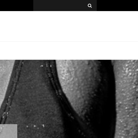
Search
for: