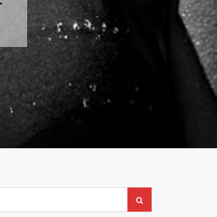
-
earch
or: